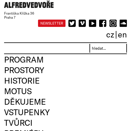
Františka Křížka 36
Praha 7
NEWSLETTER
cz
en
PROGRAM
PROSTORY
HISTORIE
MOTUS
DĚKUJEME
VSTUPENKY
TVŮRCI