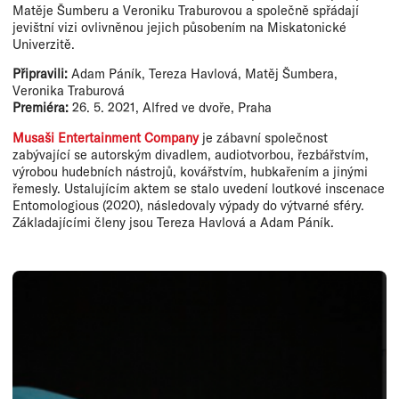
Matěje Šumberu a Veroniku Traburovou a společně spřádají
jevištní vizi ovlivněnou jejich působením na Miskatonické
Univerzitě.
Připravili:
Adam Páník, Tereza Havlová, Matěj Šumbera,
Veronika Traburová
Premiéra:
26. 5. 2021, Alfred ve dvoře, Praha
Musaši Entertainment Company
je zábavní společnost
zabývající se autorským divadlem, audiotvorbou, řezbářstvím,
výrobou hudebních nástrojů, kovářstvím, hubkařením a jinými
řemesly. Ustalujícím aktem se stalo uvedení loutkové inscenace
Entomologious (2020), následovaly výpady do výtvarné sféry.
Základajícími členy jsou Tereza Havlová a Adam Páník.