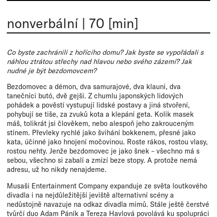
nonverbální
|
70 [min]
Co byste zachránili z hořícího domu? Jak byste se vypořádali s
náhlou ztrátou střechy nad hlavou nebo svého zázemí? Jak
nudné je být bezdomovcem?
Bezdomovec a démon, dva samurajové, dva klauni, dva
tanečníci butó, dvě gejši. Z chumlu japonských lidových
pohádek a pověstí vystupují lidské postavy a jiná stvoření,
pohybují se tiše, za zvuků kota a klepání geta. Kolik masek
máš, tolikrát jsi člověkem, nebo alespoň jeho zakrouceným
stínem. Převleky rychlé jako švihání bokkenem, přesné jako
kata, účinné jako hnojení močovinou. Roste rákos, rostou vlasy,
rostou nehty. Jenže bezdomovec je jako šnek – všechno má s
sebou, všechno si zabalí a zmizí beze stopy. A protože nemá
adresu, už ho nikdy nenajdeme.
Musaši Entertainment Company expanduje ze světa loutkového
divadla i na nejdůležitější jeviště alternativní scény a
nedůstojně navazuje na odkaz divadla mimů. Stále ještě čerstvé
tvůrčí duo Adam Páník a Tereza Havlová povolává ku spolupráci