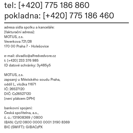
tel: [+420] 775 186 860
pokladna: [+420] 775 186 460
adresa sídla spolku a kanceláře:
[fakturační adresa]:
MOTUS, z.s.
Veverkova 721/28
170 00 Praha 7 - Holešovice
e-mail:
divadlo@alfredvedvore.cz
t: [+420] 233 376 985
ID datové schránky: 3y485y5
MOTUS, z.s.
zapsaný u Městského soudu Praha,
oddíl L, vložka 11671
IČ: 26527120
DIČ: Cz26527120
[není plátcem DPH]
bankovní spojení:
Česká spořitelna, a.s.,
č. ú.: 131908369 / 0800
IBAN: Cz12 0800 0000 0001 3190 8369
BIC (SWIFT): GIBACzPX