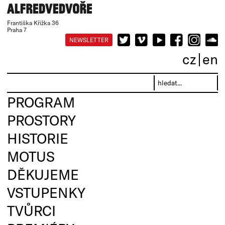
Františka Křížka 36
Praha 7
NEWSLETTER
cz
en
PROGRAM
PROSTORY
HISTORIE
MOTUS
DĚKUJEME
VSTUPENKY
TVŮRCI