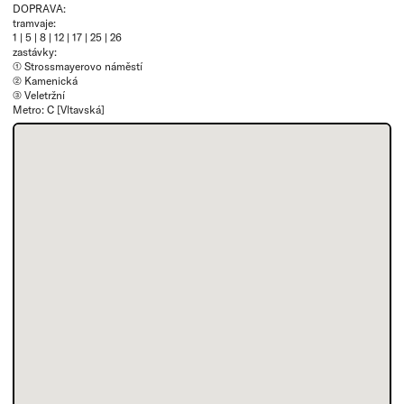
DOPRAVA:
tramvaje:
1 | 5 | 8 | 12 | 17 | 25 | 26
zastávky:
① Strossmayerovo náměstí
② Kamenická
③ Veletržní
Metro: C [Vltavská]