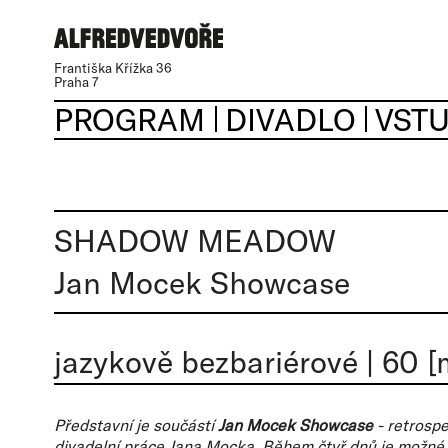
Františka Křížka 36
Praha 7
PROGRAM
DIVADLO
VST
SHADOW MEADOW
Jan Mocek Showcase
jazykově bezbariérové
|
60 [
Představní je součástí
Jan Mocek Showcase
- retrospe
divadelní práce Jana Mocka. Během čtyř dnů je možné 