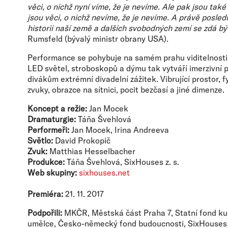
věci, o nichž nyní víme, že je nevíme. Ale pak jsou ta
jsou věci, o nichž nevíme, že je nevíme. A právě posled
historii naší země a dalších svobodných zemí se zdá být
Rumsfeld (bývalý ministr obrany USA).
Performance se pohybuje na samém prahu viditelnosti.
LED světel, stroboskopů a dýmu tak vytváří imerzivní p
divákům extrémní divadelní zážitek. Vibrující prostor, 
zvuky, obrazce na sítnici, pocit bezčasí a jiné dimenze.
Koncept a režie:
Jan Mocek
Dramaturgie:
Táňa Švehlová
Performeři:
Jan Mocek, Irina Andreeva
Světlo:
David Prokopič
Zvuk:
Matthias Hesselbacher
Produkce:
Táňa Švehlová, SixHouses z. s.
Web skupiny:
sixhouses.net
Premiéra:
21. 11. 2017
Podpořili:
MKČR, Městská část Praha 7, Statní fond kul
umělce, Česko-německý fond budoucnosti, SixHouses 