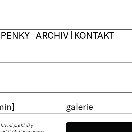
UPENKY
ARCHIV
KONTAKT
min]
galerie
ktivní přehlídky
vidět čtyři inscenace