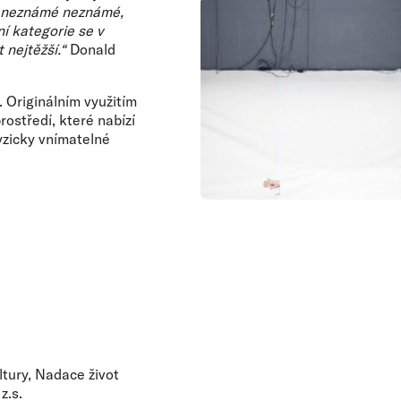
ké neznámé neznámé,
ní kategorie se v
 nejtěžší.“
Donald
 Originálním využitím
rostředí, které nabízí
fyzicky vnímatelné
tury, Nadace život
z.s.