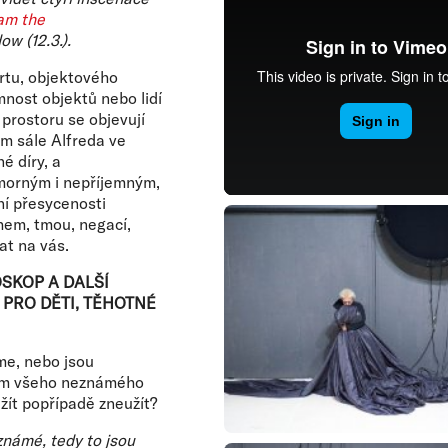
 am the
w (12.3.).
rtu, objektového
nost objektů nebo lidí
 prostoru se objevují
m sále Alfreda ve
é díry, a
umorným i nepříjemným,
ní přesycenosti
hem, tmou, negací,
at na vás.
SKOP A DALŠÍ
 PRO DĚTI, TĚHOTNÉ
e, nebo jsou
tem všeho neznámého
žít popřípadě zneužít?
známé, tedy to jsou