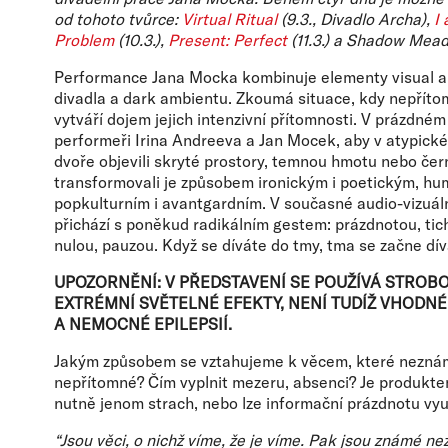
od tohoto tvůrce:
Virtual Ritual
(9.3., Divadlo Archa),
I
Problem
(10.3.),
Present: Perfect
(11.3.) a Shadow Meado
Performance Jana Mocka kombinuje elementy visual a
divadla a dark ambientu. Zkoumá situace, kdy nepřítom
vytváří dojem jejich intenzivní přítomnosti. V prázdném
performeři Irina Andreeva a Jan Mocek, aby v atypické
dvoře objevili skryté prostory, temnou hmotu nebo čern
transformovali je způsobem ironickým i poetickým, h
popkulturním i avantgardním. V současné audio-vizuál
přichází s poněkud radikálním gestem: prázdnotou, tic
nulou, pauzou. Když se díváte do tmy, tma se začne dív
UPOZORNĚNÍ: V PŘEDSTAVENÍ SE POUŽÍVÁ STROBO
EXTRÉMNÍ SVĚTELNÉ EFEKTY, NENÍ TUDÍŽ VHODNÉ
A NEMOCNÉ EPILEPSIÍ.
Jakým způsobem se vztahujeme k věcem, které neznám
nepřítomné? Čím vyplnit mezeru, absenci? Je produk
nutně jenom strach, nebo lze informační prázdnotu vyu
“Jsou věci, o nichž víme, že je víme. Pak jsou známé ne