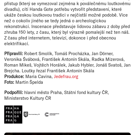
přístup (který se vymezoval zejména k poválečnému loutkovému
divadlu), cítí Handa Gote potřebu vytvořit představení, které
ukáže českou loutkovou tradici v nejčistší možné podobě. Více
než o cokoliv jiného se tedy jedná o archeologickou
rekonstrukci. Inscenace představuje lidovou zábavu z doby před
zhruba 150 lety, z času, který byl výrazně pomalejší než ten náš.
Z času před internetem, televizí, dokonce i před obecnou
elektrifikací.
Připravili:
Robert Smolík, Tomáš Procházka, Jan Dörner,
Veronika Švábová, František Antonín Skála, Radka Mizerová,
Roman Mikeš, Vojtěch Horálek, Jakub Hybler, Jonáš Svatoš, Jan
Brejcha. Loutky řezal František Antonín Skála
Produkce:
Maria Cavina,
Jedefrau.org
Foto:
Martin Špelda
Podpořili:
hlavní město Praha, Státní fond kultury ČR,
Ministerstvo Kultury ČR