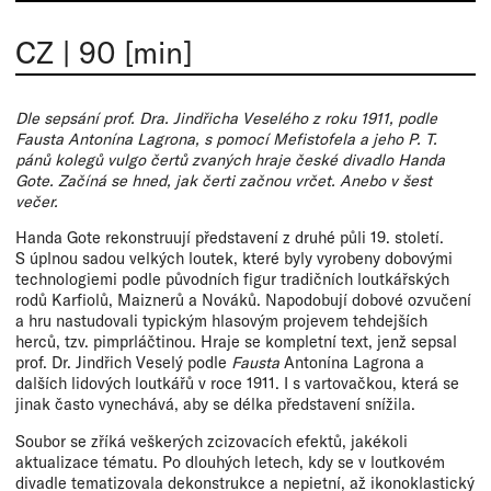
CZ
|
90 [min]
Dle sepsání prof. Dra. Jindřicha Veselého z roku 1911, podle
Fausta Antonína Lagrona, s pomocí Mefistofela a jeho P. T.
pánů kolegů vulgo čertů zvaných hraje české divadlo Handa
Gote. Začíná se hned, jak čerti začnou vrčet. Anebo v šest
večer.
Handa Gote rekonstruují představení z druhé půli 19. století.
S úplnou sadou velkých loutek, které byly vyrobeny dobovými
technologiemi podle původních figur tradičních loutkářských
rodů Karfiolů, Maiznerů a Nováků. Napodobují dobové ozvučení
a hru nastudovali typickým hlasovým projevem tehdejších
herců, tzv. pimprláčtinou. Hraje se kompletní text, jenž sepsal
prof. Dr. Jindřich Veselý podle
Fausta
Antonína Lagrona a
dalších lidových loutkářů v roce 1911. I s vartovačkou, která se
jinak často vynechává, aby se délka představení snížila.
Soubor se zříká veškerých zcizovacích efektů, jakékoli
aktualizace tématu. Po dlouhých letech, kdy se v loutkovém
divadle tematizovala dekonstrukce a nepietní, až ikonoklastický