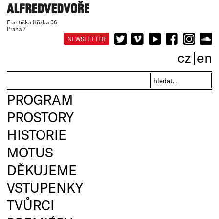
Františka Křížka 36
Praha 7
NEWSLETTER
cz
en
PROGRAM
PROSTORY
HISTORIE
MOTUS
DĚKUJEME
VSTUPENKY
TVŮRCI