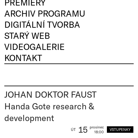
PREMIÉRY
ARCHIV PROGRAMU
DIGITÁLNÍ TVORBA
STARÝ WEB
VIDEOGALERIE
KONTAKT
JOHAN DOKTOR FAUST
Handa Gote research &
development
15
prosinec
VSTUPENKY
ÚT
18:00