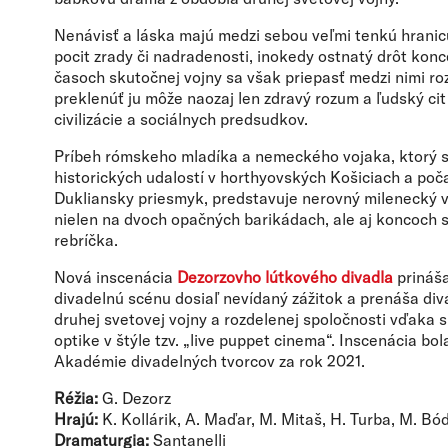
Nenávisť a láska majú medzi sebou veľmi tenkú hranicu
pocit zrady či nadradenosti, inokedy ostnatý drôt kon
časoch skutočnej vojny sa však priepasť medzi nimi ro
preklenúť ju môže naozaj len zdravý rozum a ľudský ci
civilizácie a sociálnych predsudkov.
Príbeh rómskeho mladíka a nemeckého vojaka, ktorý 
historických udalostí v horthyovských Košiciach a poč
Dukliansky priesmyk, predstavuje nerovný milenecký v
nielen na dvoch opačných barikádach, ale aj koncoch
rebríčka.
Nová inscenácia
Dezorzovho lútkového divadla
prináša
divadelnú scénu dosiaľ nevídaný zážitok a prenáša div
druhej svetovej vojny a rozdelenej spoločnosti vďaka s
optike v štýle tzv. „live puppet cinema“. Inscenácia b
Akadémie divadelných tvorcov za rok 2021.
Réžia:
G. Dezorz
Hrajú:
K. Kollárik, A. Maďar, M. Mitaš, H. Turba, M. Bó
Dramaturgia:
Santanelli