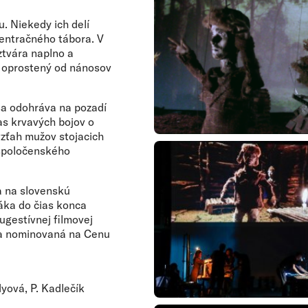
. Niekedy ich delí
centračného tábora. V
ztvára naplno a
t oprostený od nánosov
sa odohráva na pozadí
as krvavých bojov o
zťah mužov stojacich
 spoločenského
 na slovenskú
áka do čias konca
ugestívnej filmovej
ola nominovaná na Cenu
dyová, P. Kadlečík