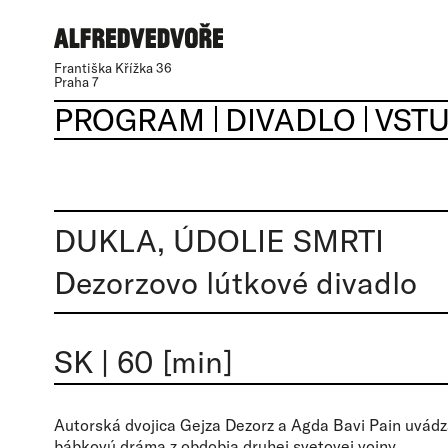
Františka Křížka 36
Praha 7
PROGRAM
DIVADLO
VST
DUKLA, ÚDOLIE SMRTI
Dezorzovo lútkové divadlo
SK
|
60 [min]
Autorská dvojica Gejza Dezorz a Agda Bavi Pain uvád
bábkovú dráma z obdobia druhej svetovej vojny.