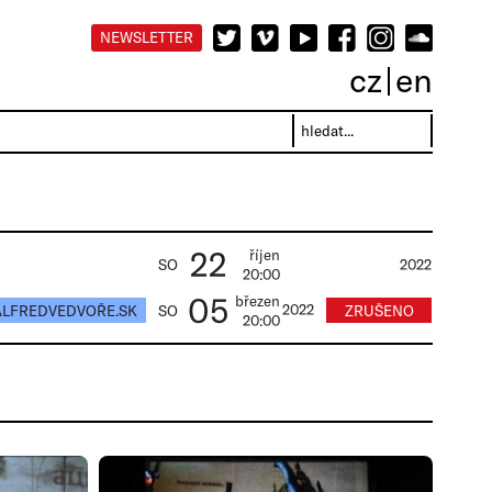
NEWSLETTER
cz
en
22
říjen
SO
2022
20:00
05
březen
ALFREDVEDVOŘE.SK
2022
ZRUŠENO
SO
20:00