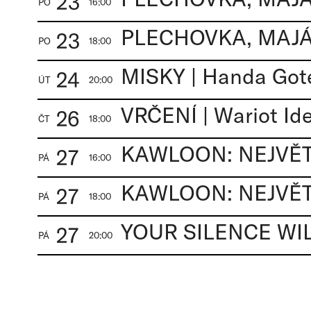
23
PO
16:00
PLECHOVKA, MAJÁK
23
PO
18:00
MISKY | Handa Got
24
ÚT
20:00
VRČENÍ | Wariot Ide
26
ČT
18:00
KAWLOON: NEJVĚT
27
PÁ
16:00
KAWLOON: NEJVĚT
27
PÁ
18:00
27
PÁ
20:00