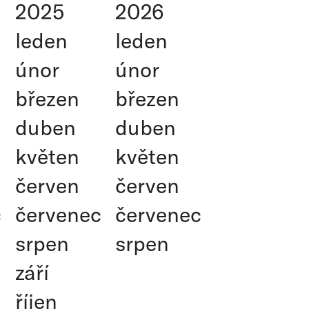
2025
2026
leden
leden
únor
únor
březen
březen
duben
duben
květen
květen
červen
červen
c
červenec
červenec
srpen
srpen
září
říjen