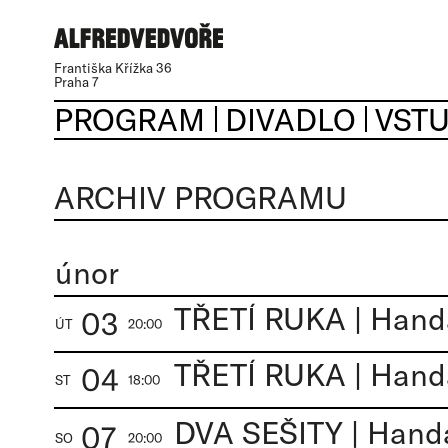
Františka Křížka 36
Praha 7
PROGRAM
DIVADLO
VST
ARCHIV PROGRAMU
únor
TŘETÍ RUKA | Hand
03
ÚT
20:00
TŘETÍ RUKA | Hand
04
ST
18:00
DVA SEŠITY | Hand
07
SO
20:00