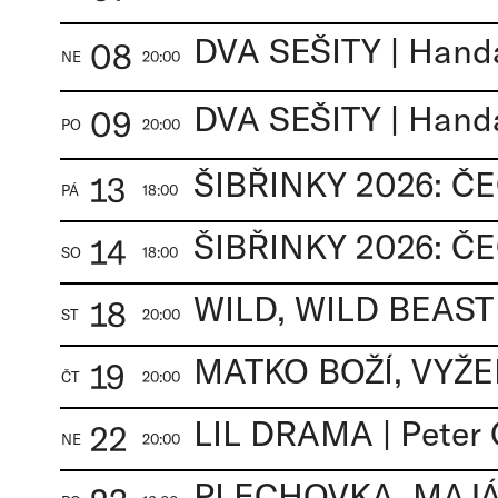
DVA SEŠITY | Hand
08
NE
20:00
DVA SEŠITY | Hand
09
PO
20:00
13
PÁ
18:00
14
SO
18:00
WILD, WILD BEAST 
18
ST
20:00
MATKO BOŽÍ, VYŽEŇ 
19
ČT
20:00
LIL DRAMA | Peter 
22
NE
20:00
PLECHOVKA, MAJÁK