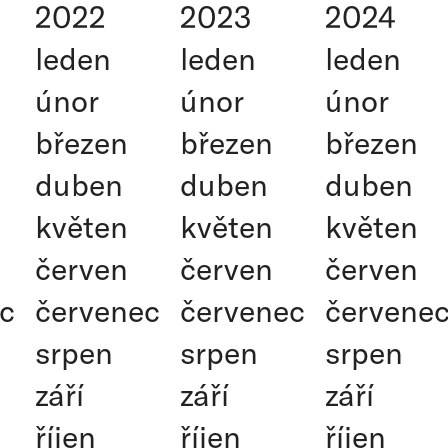
2022
2023
2024
leden
leden
leden
únor
únor
únor
březen
březen
březen
duben
duben
duben
květen
květen
květen
červen
červen
červen
c
červenec
červenec
červene
srpen
srpen
srpen
září
září
září
říjen
říjen
říjen