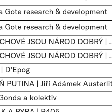
a Gote research & development
a Gote research & development
ŠIBŘINKY 2026: ČECHOVÉ JSOU NÁROD DO
ŠIBŘINKY 2026: ČECHOVÉ JSOU NÁROD DO
| D'Epog
PUTINA | Jiří Adámek Austerli
Gonda a kolektiv
 A RYBA | R405