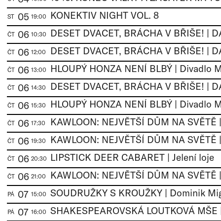
KONEKTIV NIGHT VOL. 8
05
ST
19:00
DESET DVACET, BRÁCHA V BŘIŠE! | 
06
ČT
10:30
DESET DVACET, BRÁCHA V BŘIŠE! | 
06
ČT
12:00
HLOUPÝ HONZA NENÍ BLBÝ | Divadlo 
06
ČT
13:00
DESET DVACET, BRÁCHA V BŘIŠE! | 
06
ČT
14:30
HLOUPÝ HONZA NENÍ BLBÝ | Divadlo 
06
ČT
15:30
KAWLOON: NEJVĚTŠÍ DŮM NA SVĚTĚ 
06
ČT
17:30
KAWLOON: NEJVĚTŠÍ DŮM NA SVĚTĚ 
06
ČT
19:30
LIPSTICK DEER CABARET | Jelení loje
06
ČT
20:30
KAWLOON: NEJVĚTŠÍ DŮM NA SVĚTĚ 
06
ČT
21:00
07
PÁ
15:00
07
PÁ
16:00