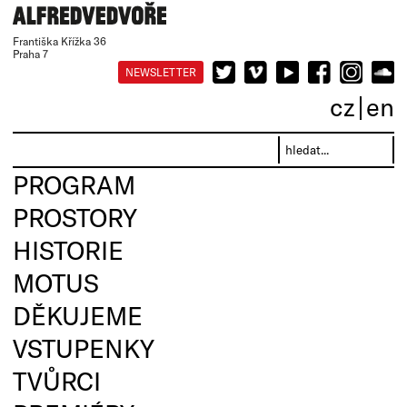
Františka Křížka 36
Praha 7
NEWSLETTER
cz
en
PROGRAM
PROSTORY
HISTORIE
MOTUS
DĚKUJEME
VSTUPENKY
TVŮRCI