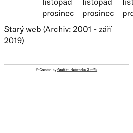
listopad
listopad
li
prosinec
prosinec
pr
Starý web (Archiv: 2001 - září
2019)
© Created by
Graffitti Networks Graffix