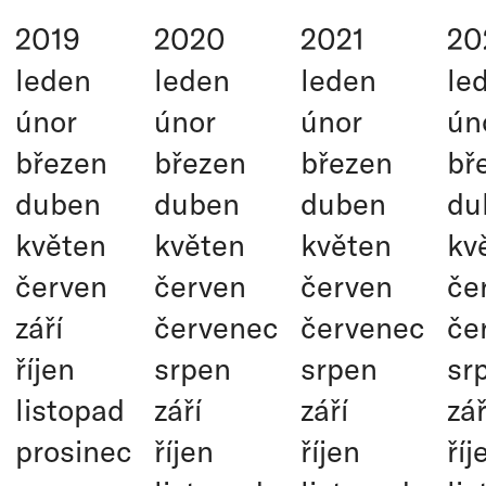
2019
2020
2021
20
leden
leden
leden
le
únor
únor
únor
ún
březen
březen
březen
bř
duben
duben
duben
du
květen
květen
květen
kv
červen
červen
červen
če
září
červenec
červenec
če
říjen
srpen
srpen
sr
listopad
září
září
zář
prosinec
říjen
říjen
říj