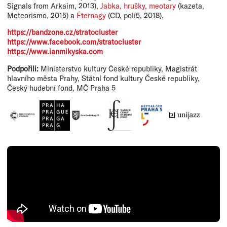
Signals from Arkaim, 2013),
Jabka, hrušky, meotary
(kazeta,
Meteorismo, 2015) a
Éternagy
(CD, polí5, 2018).
https://bandzone.cz/stratocluster
https://www.facebook.com/stratocluster
https://www.ianmikyska.com
Podpořili:
Ministerstvo kultury České republiky, Magistrát
hlavního města Prahy, Státní fond kultury České republiky,
Český hudební fond, MČ Praha 5