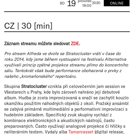
19
prosinec
2020
ONLINE
SO
19:00
CZ
|
30 [min]
Záznam streamu můžete sledovat
ZDE
.
Pro stream Alfreda ve dvoře se Stratocluster vrátí v čase do
roku 2014, kdy jsme během vystoupení na festivalu Alternativa
využívali princip zpětné projekce streamu přímo do koncertního
sálu. Tentokrát však bude performance obohacená o prvky z
našeho „kromaňonského“ repertoáru.
Skupina
Stratocluster
vznikla při celovečerním jam session ve
Všestarech u Prahy, kde bylo zároveň nahráno její debutové
album. Hudba je zcela improvizovaná a snaží se zachytit kouzlo
okamžiku použitím náhodných objektů z okolí. Pražský ansámbl
se zabývá primárně multimediální a performativní improvizací s
hudebním základem. Specifický zvuk skupiny vychází z
kombinace elektronických a akustických nástrojů, často
preparovaných. Často využívají analogové projekce či hříčky s
neliterárním textem. Vydaly alba
Tamanrasset
(digital release,