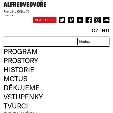
Františka Křížka 36
Praha 7
NEWSLETTER
cz
en
PROGRAM
PROSTORY
HISTORIE
MOTUS
DĚKUJEME
VSTUPENKY
TVŮRCI