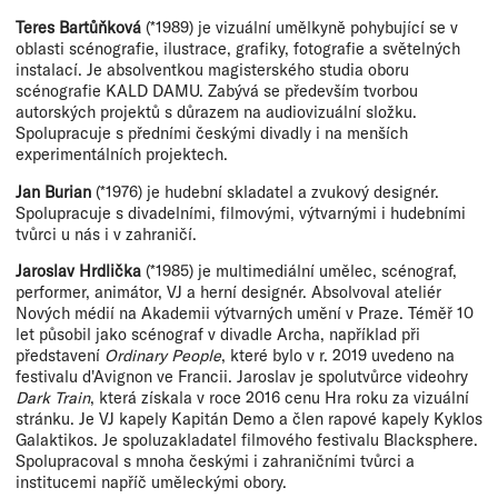
Teres Bartůňková
(*1989)
je vizuální umělkyně pohybující se v
oblasti scénografie, ilustrace, grafiky, fotografie a světelných
instalací. Je absolventkou magisterského studia oboru
scénografie KALD DAMU. Zabývá se především tvorbou
autorských projektů s důrazem na audiovizuální složku.
Spolupracuje s předními českými divadly i na menších
experimentálních projektech.
Jan Burian
(*1976) je hudební skladatel a zvukový designér.
Spolupracuje s divadelními, filmovými, výtvarnými i hudebními
tvůrci u nás i v zahraničí.
Jaroslav Hrdlička
(*1985) je multimediální umělec, scénograf,
performer, animátor, VJ a herní designér. Absolvoval ateliér
Nových médií na Akademii výtvarných umění v Praze. Téměř 10
let působil jako scénograf v divadle Archa, například při
představení
Ordinary People
, které bylo v r. 2019 uvedeno na
festivalu d'Avignon ve Francii. Jaroslav je spolutvůrce videohry
Dark Train
, která získala v roce 2016 cenu Hra roku za vizuální
stránku. Je VJ kapely Kapitán Demo a člen rapové kapely Kyklos
Galaktikos. Je spoluzakladatel filmového festivalu Blacksphere.
Spolupracoval s mnoha českými i zahraničními tvůrci a
institucemi napříč uměleckými obory.