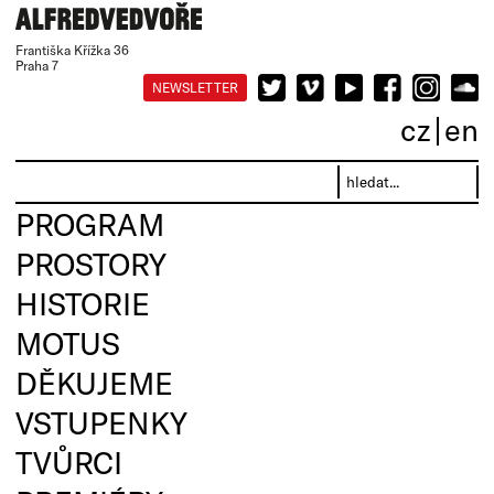
Františka Křížka 36
Praha 7
NEWSLETTER
cz
en
PROGRAM
PROSTORY
HISTORIE
MOTUS
DĚKUJEME
VSTUPENKY
TVŮRCI