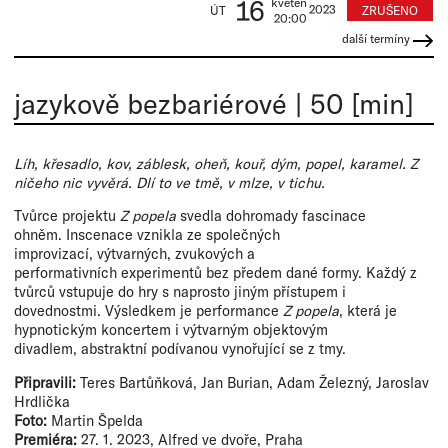
16
květen
2023
ZRUŠENO
ÚT
20:00
další termíny
jazykově bezbariérové
|
50 [min]
Líh, křesadlo, kov, záblesk, oheň, kouř, dým, popel, karamel. Z
ničeho nic vyvěrá. Dlí to ve tmě, v mlze, v tichu.
Tvůrce projektu
Z popela
svedla dohromady fascinace
ohněm. Inscenace vznikla ze společných
improvizací, výtvarných, zvukových a
performativních experimentů bez předem dané formy. Každý z
tvůrců vstupuje do hry s naprosto jiným přístupem i
dovednostmi. Výsledkem je performance
Z popela
, která je
hypnotickým koncertem i výtvarným objektovým
divadlem, abstraktní podívanou vynořující se z tmy.
Připravili:
Teres Bartůňková, Jan Burian, Adam Železný, Jaroslav
Hrdlička
Foto:
Martin Špelda
Premiéra:
27. 1. 2023, Alfred ve dvoře, Praha