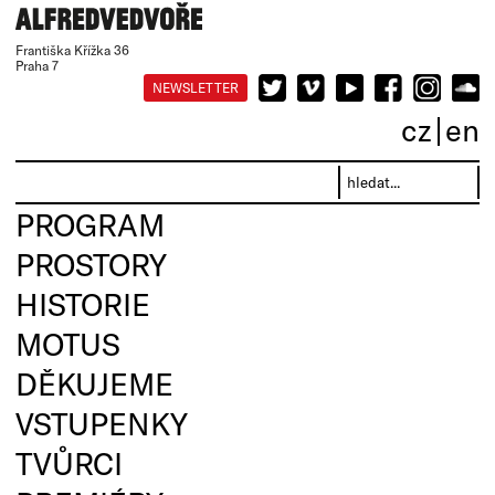
Františka Křížka 36
Praha 7
NEWSLETTER
cz
en
PROGRAM
PROSTORY
HISTORIE
MOTUS
DĚKUJEME
VSTUPENKY
TVŮRCI