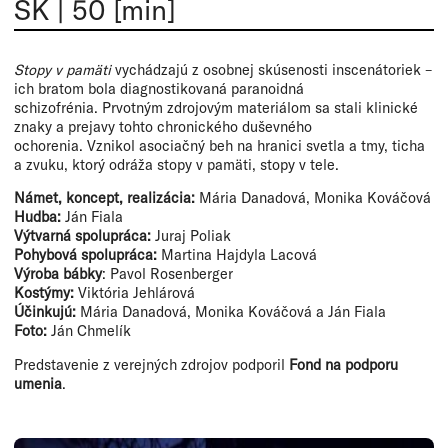
SK
|
50 [min]
Stopy v pamäti
vychádzajú z osobnej skúsenosti inscenátoriek –
ich bratom bola diagnostikovaná paranoidná
schizofrénia. Prvotným zdrojovým materiálom sa stali klinické
znaky a prejavy tohto chronického duševného
ochorenia. Vznikol asociačný beh na hranici svetla a tmy, ticha
a zvuku, ktorý odráža stopy v pamäti, stopy v tele.
Námet, koncept, realizácia:
Mária Danadová, Monika Kováčová
Hudba:
Ján Fiala
Výtvarná spolupráca:
Juraj Poliak
Pohybová spolupráca:
Martina Hajdyla Lacová
Výroba bábky
: Pavol Rosenberger
Kostýmy:
Viktória Jehlárová
Účinkujú:
Mária Danadová, Monika Kováčová a Ján Fiala
Foto:
Ján Chmelík
Predstavenie z verejných zdrojov podporil
Fond na podporu
umenia
.