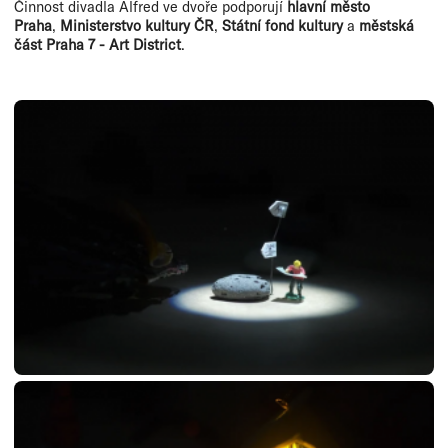
Činnost divadla Alfred ve dvoře podporují
hlavní město
Praha
,
Ministerstvo kultury ČR
,
Státní fond kultury
a
městská
část Praha 7 - Art District
.