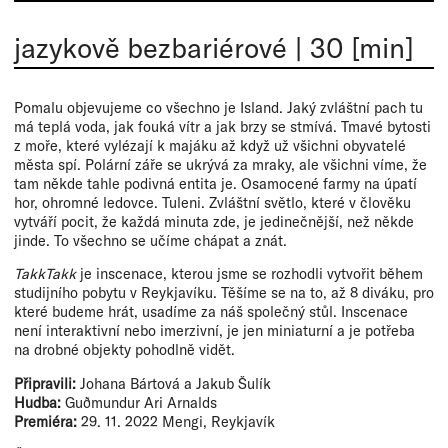
jazykově bezbariérové
|
30 [min]
Pomalu objevujeme co všechno je Island. Jaký zvláštní pach tu
má teplá voda, jak fouká vítr a jak brzy se stmívá. Tmavé bytosti
z moře, které vylézají k majáku až když už všichni obyvatelé
města spí. Polární záře se ukrývá za mraky, ale všichni víme, že
tam někde tahle podivná entita je. Osamocené farmy na úpatí
hor, ohromné ledovce. Tuleni. Zvláštní světlo, které v člověku
vytváří pocit, že každá minuta zde, je jedinečnější, než někde
jinde. To všechno se učíme chápat a znát. ​
TakkTakk
je inscenace, kterou jsme se rozhodli vytvořit během
studijního pobytu v Reykjavíku. Těšíme se na to, až 8 diváku, pro
které budeme hrát, usadíme za náš společný stůl. Inscenace
není interaktivní nebo imerzivní, je jen miniaturní a je potřeba
na drobné objekty pohodlně vidět.
Připravili:
Johana Bártová a Jakub Šulík
Hudba:
Guðmundur Ari Arnalds
Premiéra:
29. 11. 2022 Mengi, Reykjavík