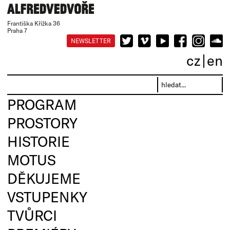
Františka Křížka 36
Praha 7
NEWSLETTER
cz
en
PROGRAM
PROSTORY
HISTORIE
MOTUS
DĚKUJEME
VSTUPENKY
TVŮRCI