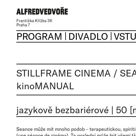
Františka Křížka 36
Praha 7
PROGRAM
DIVADLO
VST
STILLFRAME CINEMA / SE
kinoMANUAL
jazykově bezbariérové
|
50 [
Seance může mít mnoho podob – terapeutickou, spiriti
(une séance de cinéma). Ta poslední může být všemi t