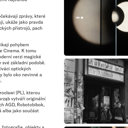
čekávají zprávy, které
ají, ukáže jako pravda
ckých přístrojů, pach
nikají pohybem
me Cinema. K tomu
oderní verzi magické
e své základní podobě.
diváci optických
dy bylo oko nevinné a
.
rocławi (PL), kterou
rząb vytváří originální
ách AGD, Robotobibok,
 alba jako součást
fotografie, objekty a