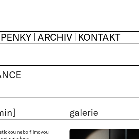
UPENKY
ARCHIV
KONTAKT
ANCE
min]
galerie
stickou nebo filmovou
řemi najednou –