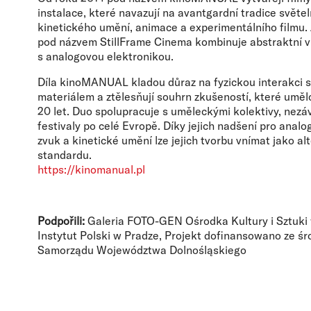
instalace, které navazují na avantgardní tradice světe
kinetického umění, animace a experimentálního filmu.
pod názvem StillFrame Cinema kombinuje abstraktní v
s analogovou elektronikou.
Díla kinoMANUAL kladou důraz na fyzickou interakci s
materiálem a ztělesňují souhrn zkušeností, které umělci
20 let. Duo spolupracuje s uměleckými kolektivy, nezá
festivaly po celé Evropě. Díky jejich nadšení pro analog
zvuk a kinetické umění lze jejich tvorbu vnímat jako al
standardu.
https://kinomanual.pl
Podpořili:
Galeria FOTO-GEN Ośrodka Kultury i Sztuki
Instytut Polski w Pradze, Projekt dofinansowano ze ś
Samorządu Województwa Dolnośląskiego