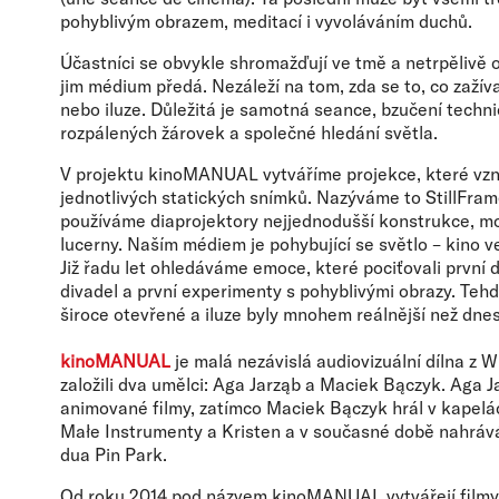
pohyblivým obrazem, meditací i vyvoláváním duchů.
Účastníci se obvykle shromažďují ve tmě a netrpělivě o
jim médium předá. Nezáleží na tom, zda se to, co zažív
nebo iluze. Důležitá je samotná seance, bzučení techni
rozpálených žárovek a společné hledání světla.
V projektu kinoMANUAL vytváříme projekce, které vz
jednotlivých statických snímků. Nazýváme to StillFra
používáme diaprojektory nejjednodušší konstrukce, m
lucerny. Naším médiem je pohybující se světlo – kino v
Již řadu let ohledáváme emoce, které pociťovali první 
divadel a první experimenty s pohyblivými obrazy. Teh
široce otevřené a iluze byly mnohem reálnější než dnes
kinoMANUAL
je malá nezávislá audiovizuální dílna z W
založili dva umělci: Aga Jarząb a Maciek Bączyk. Aga Ja
animované filmy, zatímco Maciek Bączyk hrál v kapel
Małe Instrumenty a Kristen a v současné době nahrává
dua Pin Park.
Od roku 2014 pod názvem kinoMANUAL vytvářejí filmy, 