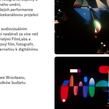
lného umění,
 Jejich performance
ícekanálovou projekci
 audiovizuálním
 nasbírali za více než
vislými FilmLabs a
ový film, fotografii,
ternativu k digitálnímu
 we Wrocławiu,
rodków budżetu