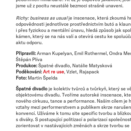
jsme už z pocitu neustálé bezmoci strašně unaveni.
Richy: business as usual
je inscenace, která zkoumá hr
odpovědnosti jednotlivce prostřednictvím butó a klaun
i přes fyzickou a mentální únavu, hledá způsob jak spol
kámen, který se na nás valí a otevírá cestu ke spoluúča
aktu odporu.
Připravili:
Arman Kupelyan, Emil Rothermel, Ondra Men
Štěpán Plíva
Produkce:
Špatné divadlo, Natálie Matysková
Poděkování:
Art re use
, Vzlet, Rajapack
Foto:
Martin Špelda
Špatné divadlo
je kolektiv tvůrců a tvůrkyň, který se 
objektovému divadlu. Tvoříme autorské inscenace, kter
nového cirkusu, tance a performance. Naším cílem je h
vztahy mezi performerstvem a publikem skrze narušen
konvencí. Užíváme k tomu site specific tvorbu a blízko
s diváky. S postupující politizací a polarizací společno
zorientovat v nastávajících změnách a skrze tvorbu se 