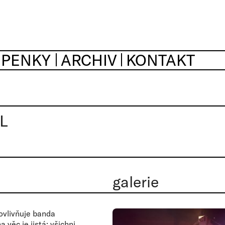
UPENKY
ARCHIV
KONTAKT
L
galerie
 ovlivňuje banda
 věc je jistá: všichni