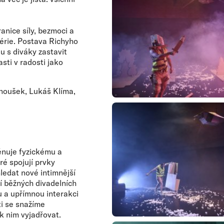
anice síly, bezmoci a
érie. Postava Richyho
u s diváky zastavit
sti v radosti jako
oušek, Lukáš Klíma,
věnuje fyzickému a
é spojují prvky
ledat nové intimnější
í běžných divadelních
u a upřímnou interakci
sti se snažíme
k nim vyjadřovat.