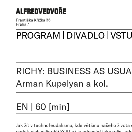
Františka Křížka 36
Praha 7
PROGRAM
DIVADLO
VST
RICHY: BUSINESS AS USUA
Arman Kupelyan a kol.
EN
|
60 [min]
Jak žít v technofeudalismu, kde většinu našeho života
pedofilních miliardářů? Ať už je odpověď jakákoliv, jedna