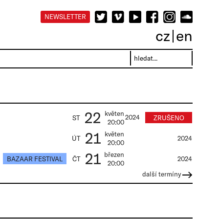
NEWSLETTER
cz
en
22
květen
2024
ZRUŠENO
ST
20:00
21
květen
ÚT
2024
20:00
21
březen
BAZAAR FESTIVAL
ČT
2024
20:00
další termíny