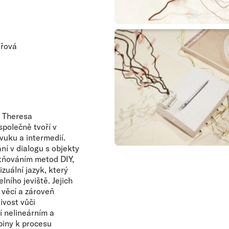
ařová
, Theresa
společně tvoří v
vuku a intermedií.
í v dialogu s objekty
atňováním metod DIY,
izuální jazyk, který
ního jeviště. Jejich
 věcí a zároveň
ivost vůči
í nelineárním a
piny k procesu