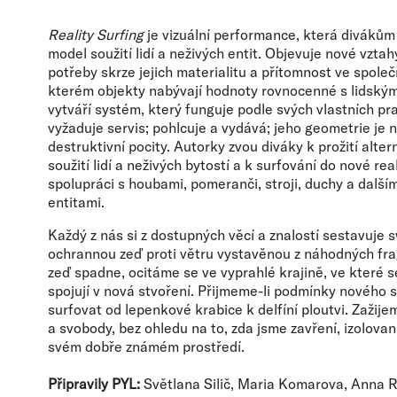
Reality Surfing
je vizuální performance, která divákům 
model soužití lidí a neživých entit. Objevuje nové vzt
potřeby skrze jejich materialitu a přítomnost ve spole
kterém objekty nabývají hodnoty rovnocenné s lidskými
vytváří systém, který funguje podle svých vlastních pra
vyžaduje servis; pohlcuje a vydává; jeho geometrie je 
destruktivní pocity. Autorky zvou diváky k prožití alte
soužití lidí a neživých bytostí a k surfování do nové rea
spolupráci s houbami, pomeranči, stroji, duchy a dalš
entitami.
Každý z nás si z dostupných věcí a znalostí sestavuje s
ochrannou zeď proti větru vystavěnou z náhodných fra
zeď spadne, ocitáme se ve vyprahlé krajině, ve které 
spojují v nová stvoření. Přijmeme-li podmínky nového
surfovat od lepenkové krabice k delfíní ploutvi. Zažij
a svobody, bez ohledu na to, zda jsme zavření, izolovan
svém dobře známém prostředí.
Připravily PYL:
Světlana Silič, Maria Komarova, Anna