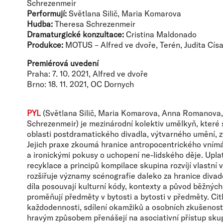
Schrezenmeir
Performují:
Světlana Silič, Maria Komarova
Hudba:
Theresa Schrezenmeir
Dramaturgické konzultace:
Cristina Maldonado
Produkce:
MOTUS – Alfred ve dvoře, Terén, Judita Cís
Premiérová uvedení
Praha: 7. 10. 2021, Alfred ve dvoře
Brno: 18. 11. 2021, OC Dornych
PYL
(Světlana Silič, Maria Komarova, Anna Romanova
Schrezenmeir) je mezinárodní kolektiv umělkyň, které 
oblasti postdramatického divadla, výtvarného umění, z
Jejich praxe zkoumá hranice antropocentrického vnímán
a ironickými pokusy o uchopení ne-lidského děje. Upl
recyklace a principů kompilace skupina rozvíjí vlastní v
rozšiřuje významy scénografie daleko za hranice divadel
díla posouvají kulturní kódy, kontexty a původ běžných
proměňují předměty v bytosti a bytosti v předměty. Citl
každodennosti, sdílení okamžiků a osobních zkušenost
hravým způsobem přenášejí na asociativní přístup sku