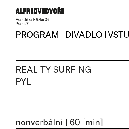
Františka Křížka 36
Praha 7
PROGRAM
DIVADLO
VST
REALITY SURFING
PYL
nonverbální
|
60 [min]