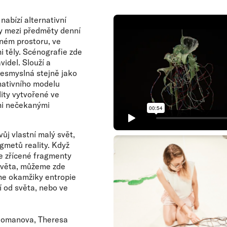
nabízí alternativní
ahy mezi předměty denní
čném prostoru, ve
 těly. Scénografie zde
videl. Slouží a
nesmyslná stejně jako
rnativního modelu
lity vytvořené ve
ími nečekanými
vůj vlastní malý svět,
gmetů reality. Když
se zřícené fragmenty
 světa, můžeme zde
eme okamžiky entropie
í od světa, nebo ve
 Romanova, Theresa