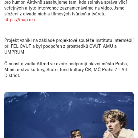
pro humor. Aktivně zasahujeme tam, kde selhává správa věcí
veřejných a tyto intervence zaznamenáváme na video. Jsme
složeni z divadelních a filmových tvůrkyň a tvůrců.
https://ipup.cz/
Projekt vznikl na základě projektové soutěže Institutu intermédií
při FEL ČVUT a byl podpořen z prostředků ČVUT, AMU a
UMPRUM.
Činnost divadla Alfred ve dvoře podporují hlavní město Praha,
Ministerstvo kultury, Státní fond kultury ČR, MČ Praha 7 - Art
District.