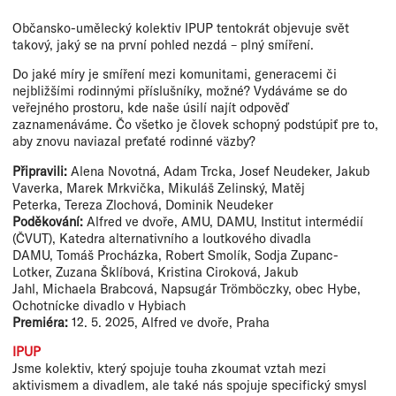
Občansko-umělecký kolektiv IPUP tentokrát objevuje svět
takový, jaký se na první pohled nezdá – plný smíření.
Do jaké míry je smíření mezi komunitami, generacemi či
nejbližšími rodinnými příslušníky, možné? Vydáváme se do
veřejného prostoru, kde naše úsilí najít odpověď
zaznamenáváme. Čo všetko je človek schopný podstúpiť pre to,
aby znovu naviazal preťaté rodinné väzby?
Připravili:
Alena Novotná, Adam Trcka, Josef Neudeker, Jakub
Vaverka, Marek Mrkvička, Mikuláš Zelinský, Matěj
Peterka, Tereza Zlochová, Dominik Neudeker
Poděkování:
Alfred ve dvoře, AMU, DAMU, Institut intermédií
(ČVUT), Katedra alternativního a loutkového divadla
DAMU, Tomáš Procházka, Robert Smolík, Sodja Zupanc-
Lotker, Zuzana Šklíbová, Kristina Ciroková, Jakub
Jahl, Michaela Brabcová, Napsugár Trömböczky, obec Hybe,
Ochotnícke divadlo v Hybiach
Premiéra:
12. 5. 2025, Alfred ve dvoře, Praha
IPUP
Jsme kolektiv, který spojuje touha zkoumat vztah mezi
aktivismem a divadlem, ale také nás spojuje specifický smysl