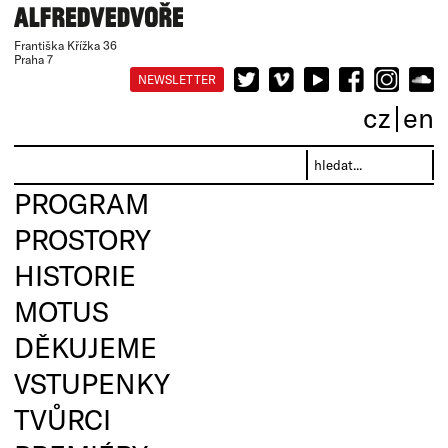
Františka Křížka 36
Praha 7
NEWSLETTER
cz
en
PROGRAM
PROSTORY
HISTORIE
MOTUS
DĚKUJEME
VSTUPENKY
TVŮRCI