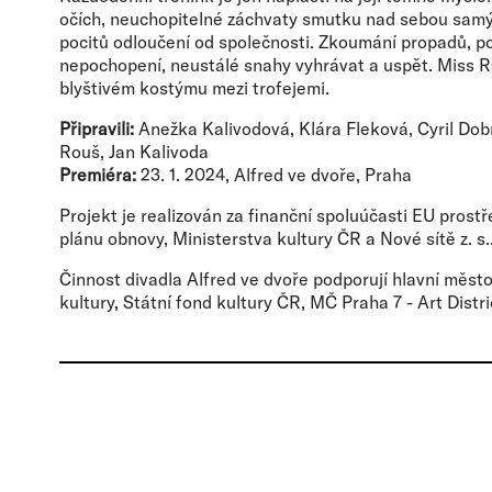
očích, neuchopitelné záchvaty smutku nad sebou sam
pocitů odloučení od společnosti. Zkoumání propadů, p
nepochopení, neustálé snahy vyhrávat a uspět. Miss
blyštivém kostýmu mezi trofejemi.
Připravili:
Anežka Kalivodová, Klára Fleková, Cyril Dobrý
Rouš, Jan Kalivoda
Premiéra:
23. 1. 2024, Alfred ve dvoře, Praha
Projekt je realizován za finanční spoluúčasti EU pros
plánu obnovy, Ministerstva kultury ČR a Nové sítě z. s.
Činnost divadla Alfred ve dvoře podporují hlavní měst
kultury, Státní fond kultury ČR, MČ Praha 7 - Art Distri