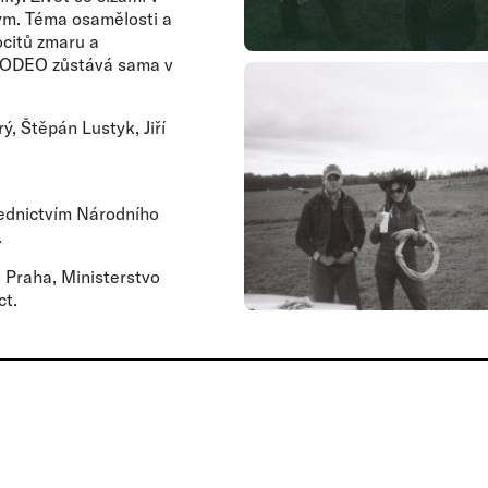
ým. Téma osamělosti a
ocitů zmaru a
 RODEO zůstává sama v
, Štěpán Lustyk, Jiří
třednictvím Národního
.
o Praha, Ministerstvo
ct.