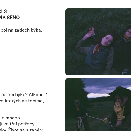
I S
NA SENO.
 boj na zádech býka,
ivočelém býku? Alkohol?
ve kterých se topíme,
i je mnoho
í vnitřní potřeby.
ky. Život se slzami v