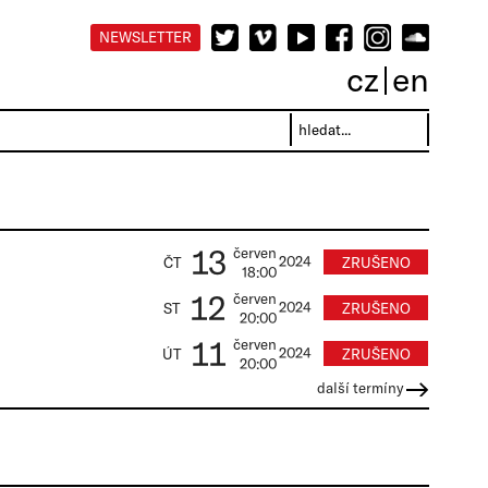
NEWSLETTER
cz
en
13
červen
2024
ZRUŠENO
ČT
18:00
12
červen
2024
ZRUŠENO
ST
20:00
11
červen
2024
ZRUŠENO
ÚT
20:00
další termíny