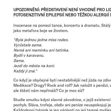
UPOZORNĚNÍ: PŘEDSTAVENÍ NENÍ VHODNÉ PRO LID
FOTOSENZITIVNÍ EPILEPSIÍ NEBO TĚŽKOU ALERGIÍ 
Inscenace na pomezí tance, koncertu a dramatu. Stálý
jako metafora boje se životem.
“Byla jednou jedna miss rodeo.
Vyrůstala sama.
Nemá ani maminku ani tatínka.
Bydlí v karavanu.
Sama.
Jezdí do města na koni.
Každý jí zná."
Co když je obyčejné bytí nestabilnější než jízda na zd
Medikace? Drogy? Rock and roll? Jak naložit s penězi, 
ale štěstí nám nepřináší? Co je moc slz?
Studie smutku kdysi slavné závodnice, o jejíž existenc
pochyb. Sláva, trofeje, obdiv ani peníze neuspokojují jej
Každodenní trénink je jen náplastí na její temné myšlen