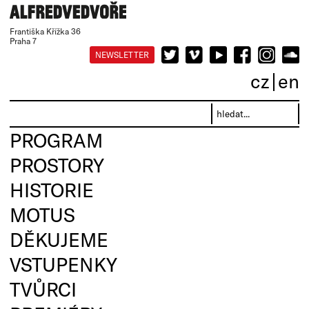
Františka Křížka 36
Praha 7
NEWSLETTER
cz
en
PROGRAM
PROSTORY
HISTORIE
MOTUS
DĚKUJEME
VSTUPENKY
TVŮRCI