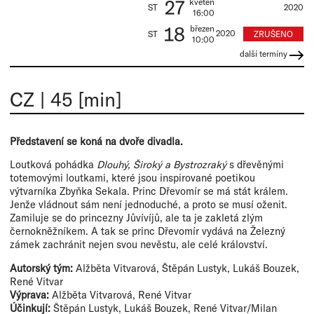
27
květen
ST
2020
16:00
18
březen
2020
ZRUŠENO
ST
10:00
další termíny
CZ
|
45 [min]
Představení se koná na dvoře divadla.
Loutková pohádka
Dlouhý, Široký a Bystrozraký
s dřevěnými
totemovými loutkami, které jsou inspirované poetikou
výtvarníka Zbyňka Sekala. Princ Dřevomír se má stát králem.
Jenže vládnout sám není jednoduché, a proto se musí oženit.
Zamiluje se do princezny Jůvívíjů, ale ta je zakletá zlým
černokněžníkem. A tak se princ Dřevomír vydává na Železný
zámek zachránit nejen svou nevěstu, ale celé království.
Autorský tým:
Alžběta Vitvarová, Štěpán Lustyk, Lukáš Bouzek,
René Vitvar
Výprava:
Alžběta Vitvarová, René Vitvar
Účinkují:
Štěpán Lustyk, Lukáš Bouzek, René Vitvar/Milan