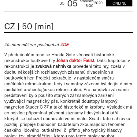
05
prosinec
2020
ONLINE
SO
18:00
CZ
|
50 [min]
Záznam můžete poslouchat
ZDE
.
V předminulém roce se Handa Gote věnovali historické
rekonstrukci loutkové hry
Johan doktor Faust
. Další kapitolou v
rekonstrukci je
zvuková nahrávka
provedení této hry, zcela v
duchu někdejších rozhlasových záznamů divadelních a
loutkových her. Projekt pokračuje v nastoleném směru
umělecké rekonstrukce, tedy i samotný záznam byl do jisté míry
mediálně archeologickou rekonstrukcí. Pro nahrávku záznamu
představení bylo použito starých záznamových zařízení
využívající magnetický pás, konkrétně doustopý lampový
magneton Studer C 37 a také historické mikrofony. Výsledek má
co nejvíce připomínat původní záznamy lidových loutkářů,
kterých se bohužel dochovalo velmi málo. Snad i tato nahrávka
později přispěje budoucím badatelům zkoumajících fenomén
českého lidového loutkářství, či přímo jeho typický hlasový
projev, tzv. pimprláčtinu, kterou pro tento projev soubor