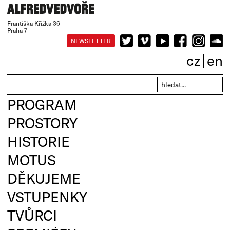
Františka Křížka 36
Praha 7
NEWSLETTER
cz
en
PROGRAM
PROSTORY
HISTORIE
MOTUS
DĚKUJEME
VSTUPENKY
TVŮRCI