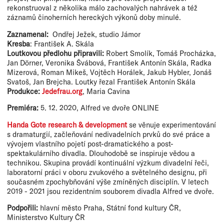
rekonstruoval z několika málo zachovalých nahrávek a též
záznamů činoherních hereckých výkonů doby minulé.
Zaznamenal:
Ondřej Ježek, studio Jámor
Kresba
: František A. Skála
Loutkovou předlohu připravili:
Robert Smolík, Tomáš Procházka,
Jan Dörner, Veronika Švábová, František Antonín Skála, Radka
Mizerová, Roman Mikeš, Vojtěch Horálek, Jakub Hybler, Jonáš
Svatoš, Jan Brejcha. Loutky řezal František Antonín Skála
Produkce:
Jedefrau.org
, Maria Cavina
Premiéra:
5. 12. 2020, Alfred ve dvoře ONLINE
Handa Gote research & development
se věnuje experimentování
s dramaturgií, začleňování nedivadelních prvků do své práce a
vývojem vlastního pojetí post-dramatického a post-
spektakulárního divadla. Dlouhodobě se inspiruje vědou a
technikou. Skupina provádí kontinuální výzkum divadelní řeči,
laboratorní práci v oboru zvukového a světelného designu, při
současném zpochybňování výše zmíněných disciplín. V letech
2019 - 2021 jsou rezidentním souborem divadla Alfred ve dvoře.
Podpořili:
hlavní město Praha, Státní fond kultury ČR,
Ministerstvo Kultury ČR