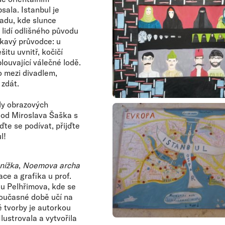
ala. Istanbul je
padu, kde slunce
lidí odlišného původu
skavý průvodce: u
šitu uvnitř, kočičí
louvající válečné lodě.
o mezi divadlem,
e zdát.
dy obrazových
 od Miroslava Šaška s
ijďte se podívat, přijďte
l!
nížka
,
Noemova archa
ce a grafika u prof.
 u Pelhřimova, kde se
současné době učí na
é tvorby je autorkou
ustrovala a vytvořila