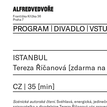
Františka Křížka 36
Praha 7
PROGRAM
DIVADLO
VST
ISTANBUL
Tereza Říčanová [zdarma na 
CZ
|
35 [min]
Scénické autorské čtení.
Svéhlavá, energická, jedineč
spisovatelka a divadelnice Tereza Říčanová vás prove