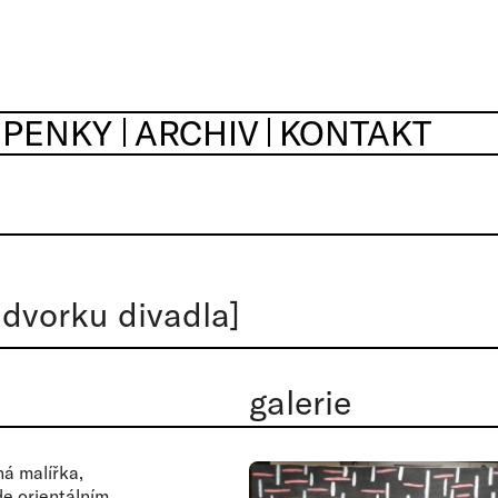
UPENKY
ARCHIV
KONTAKT
dvorku divadla]
galerie
ná malířka,
de orientálním