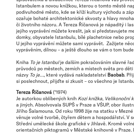
Istanbulem a novou knížkou, kterou o tomto městě naps
podivuhodné město, kde se kříží kultury východu a zá
ozařuje bohaté architektonické skvosty a hlavy mnoha 
či životního názoru. A Tereza Říčanová je nápaditý i la
jejího vyprávění můžete kreslit, jak si představujete me
domky, obyvatele Istanbulu, bílé plachetnice nebo prop
U jejího vyprávění můžete sami vyprávět. Zažijete něc
vyprávěním, dílnou – a ještě dlouho se vám o tom bud
Kniha
To je Istanbul
je dalším pokračováním slavné řa
průvodců po městech, zemích a místech světa pro děti
názvy
To je…
, které vydává nakladatelství
Baobab
. Př
si poslechnout, přijďte si zkusit – co všechno je Istanbu
Tereza Říčanová
(*1974)
Je autorkou oblíbených knih
Kozí knížka
,
Velikonoční k
a jiných. Absolvovala SUPŠ v Praze a VŠUP, obor ilustra
Jiřího Šalamouna. Od roku 1998 žije na statku v Mezné
věnuje volné tvorbě, čtyřem dětem a hospodářství. V 
Střední umělecké škole grafické v Jihlavě. Kromě voln
orientačních piktogramů v Městské knihovně v Praze. Il