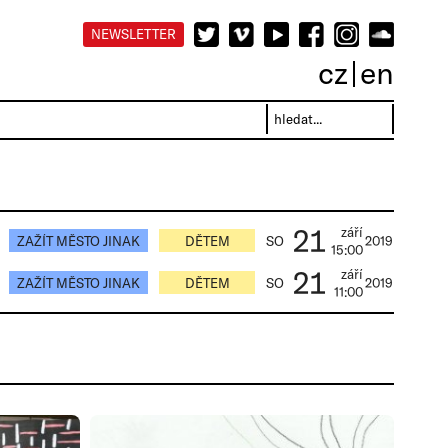
NEWSLETTER
cz
en
21
září
ZAŽÍT MĚSTO JINAK
DĚTEM
SO
2019
15:00
21
září
ZAŽÍT MĚSTO JINAK
DĚTEM
SO
2019
11:00