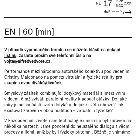
17
říjen
NE
2021
16:30
další termíny
EN
|
60 [min]
V případě vyprodaného termínu se můžete hlásit na
čekací
listinu
, zašlete prosím své telefonní číslo na
vojta@alfredvedvore.cz.
Performance mezinárodního autorského kolektivu pod vedením
Cristiny Maldonado na pomezí virtuální a fyzické reality
pro
skupinu dvou diváků/divaček
.
Smyslový zážitek kombinující dotykový materiál s imerzivním
videem, čímž vytváří paralelní reality kladoucí otázky: Do jaké
míry jsme součástí světa dotyků a do jaké světa obrazu? Jak
existovat zároveň v obou realitách – virtuální i fyzické?
V každodenním životě nám technologie umožňují být zároveň na
několika místech. Jsme ponořeni do neustálého dialogu s věcmi,
procesy a lidmi, aniž by byli fyzicky přítomni. Běžně je vnímáme