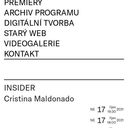
PREMIÉRY
ARCHIV PROGRAMU
DIGITÁLNÍ TVORBA
STARÝ WEB
VIDEOGALERIE
KONTAKT
INSIDER
Cristina Maldonado
17
říjen
NE
2021
19:30
17
říjen
NE
2021
18:00