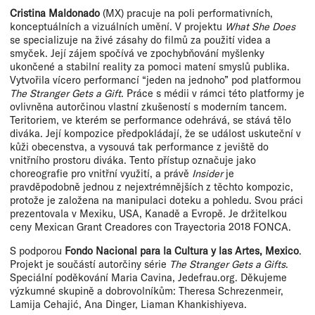
Cristina Maldonado
(MX) pracuje na poli performativních,
konceptuálních a vizuálních umění. V projektu
What She Does
se specializuje na živé zásahy do filmů za použití videa a
smyček. Její zájem spočívá ve zpochybňování myšlenky
ukončené a stabilní reality za pomoci matení smyslů publika.
Vytvořila vícero performancí “jeden na jednoho” pod platformou
The Stranger Gets a Gift
. Práce s médii v rámci této platformy je
ovlivněna autorčinou vlastní zkušeností s moderním tancem.
Teritoriem, ve kterém se performance odehrává, se stává tělo
diváka. Její kompozice předpokládají, že se událost uskuteční v
kůži obecenstva, a vysouvá tak performance z jeviště do
vnitřního prostoru diváka. Tento přístup označuje jako
choreografie pro vnitřní využití, a právě
Insider
je
pravděpodobně jednou z nejextrémnějších z těchto kompozic,
protože je založena na manipulaci doteku a pohledu. Svou práci
prezentovala v Mexiku, USA, Kanadě a Evropě. Je držitelkou
ceny Mexican Grant Creadores con Trayectoria 2018 FONCA.
S podporou
Fondo Nacional para la Cultura y las Artes, Mexico
.
Projekt je součástí autorčiny série
The Stranger Gets a Gifts
.
Speciální poděkování Maria Cavina, Jedefrau.org. Děkujeme
výzkumné skupině a dobrovolníkům: Theresa Schrezenmeir,
Lamija Cehajić, Ana Dinger, Liaman Khankishiyeva.