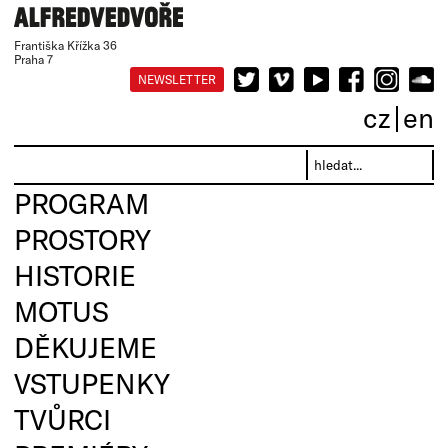
Františka Křížka 36
Praha 7
NEWSLETTER
cz
en
PROGRAM
PROSTORY
HISTORIE
MOTUS
DĚKUJEME
VSTUPENKY
TVŮRCI