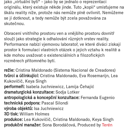
jako „virtuální bytí“ – jako by se jednalo o reprezentaci
originálu, který existuje někde jinde. Tuto „kopii“ umísťujeme na
škálu reality níže, protože nás nemůže plně ovlivnit. Nemůžeme
se jí dotknout, a tedy nemůže být zcela považována za
skutečnou.
Obracení vnitřního prostoru ven a vnějšího prostoru dovnitř
slouží jako strategie k odhalování různých vrstev reality.
Performance nabízí vjemovou laboratoř, ve které diváci získají
prostor k formulaci vlastních otázek o jejich vztahu k realitě a
kde mohou uvažovat o existenciálních a filozofických
rozměrech přítomného bytí.
režie:
Cristina Maldonado (Sistema Nacional de Creadores)
tvůrci a účinkující:
Cristina Maldonado, Eva Rosemarijn, Lea
Kukovičič, Keya Singh
performeři:
Isabela Juchniewicz, Lamija Čehajić
dramaturgická konzultace:
Sodja Lotker
antropologická a koncepční konzultace:
Fernanda Eugenio
technická podpora:
Pascal Silondi
výroba objektů:
Isa Juchniewicz
3D tisk:
William Holmes
produkce:
Lea Kukovičič, Cristina Maldonado, Keya Singh
produkční manažer:
Sona Borodáčová, Produced by
Terén