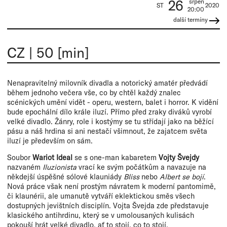
26
srpen
ST
2020
20:00
další termíny
CZ
|
50 [min]
Nenapravitelný milovník divadla a notorický amatér předvádí
během jednoho večera vše, co by chtěl každý znalec
scénických umění vidět - operu, western, balet i horror. K vidění
bude epochální dílo krále iluzí. Přímo před zraky diváků vyrobí
velké divadlo. Žánry, role i kostýmy se tu střídají jako na běžící
pásu a náš hrdina si ani nestačí všimnout, že zajatcem světa
iluzí je především on sám.
Soubor
Wariot Ideal
se s one-man kabaretem
Vojty Švejdy
nazvaném
Iluzionista
vrací ke svým počátkům a navazuje na
někdejší úspěšné sólové klauniády
Bliss
nebo
Albert se bojí
.
Nová práce však není prostým návratem k moderní pantomimě,
či klaunérii, ale umanutě vytváří eklektickou směs všech
dostupných jevištních disciplín. Vojta Švejda zde představuje
klasického antihrdinu, který se v umolousaných kulisách
pokouší hrát velké divadlo, ať to stojí, co to stojí.