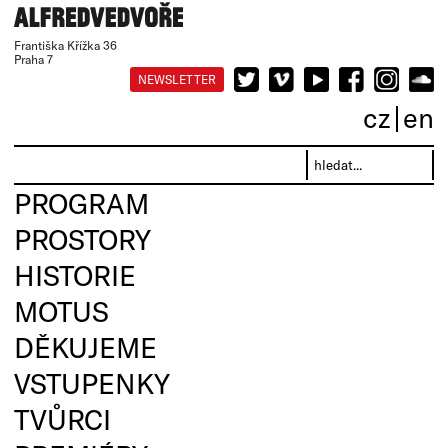
Františka Křížka 36
Praha 7
NEWSLETTER
cz
en
PROGRAM
PROSTORY
HISTORIE
MOTUS
DĚKUJEME
VSTUPENKY
TVŮRCI