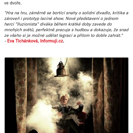
ve dvoře.
"Hra na hru, záměrně se bortící snahy o solidní divadlo, kritika a
zároveň i prototyp laciné show. Nové představení o jednom
herci "Iluzionista" diváka během krátké doby zavede do
mnohých světů, perfektně pracuje s hudbou a dokazuje, že snad
ze všeho si je možné udělat legraci a přitom to dobře zahrát."
-
Eva Tichánková, Informuji.cz
.