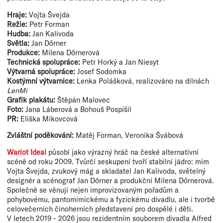
Hraje:
Vojta Švejda
Režie:
Petr Forman
Hudba:
Jan Kalivoda
Světla:
Jan Dőrner
Produkce:
Milena Dőrnerová
Technická spolupráce:
Petr Horký a Jan Niesyt
Výtvarná spolupráce:
Josef Sodomka
Kostýmní výtvarnice:
Lenka Polášková, realizováno na dílnách
LenMi
Grafik plakátu:
Štěpán Malovec
Foto:
Jana Láberová a Bohouš Pospíšil
PR:
Eliška Míkovcová
Zvláštní poděkování:
Matěj Forman, Veronika Švábová
Wariot Ideal
působí jako výrazný hráč na české alternativní
scéně od roku 2009. Tvůrčí seskupení tvoří stabilní jádro: mim
Vojta Švejda, zvukový mág a skladatel Jan Kalivoda, světelný
designér a scénograf Jan Dőrner a produkční Milena Dőrnerová.
Společně se věnují nejen improvizovaným pořadům a
pohybovému, pantomimickému a fyzickému divadlu, ale i tvorbě
celovečerních činoherních představení pro dospělé i děti.
V letech 2019 - 2026 jsou rezidentním souborem divadla Alfred