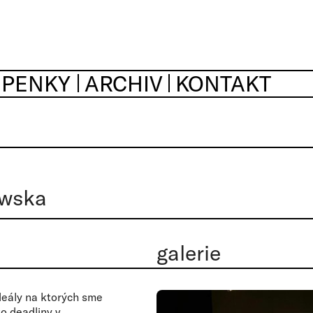
UPENKY
ARCHIV
KONTAKT
owska
galerie
ideály na ktorých sme
to deadliny v