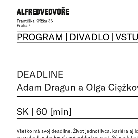
Františka Křížka 36
Praha 7
PROGRAM
DIVADLO
VST
DEADLINE
Adam Dragun a Olga Ciężk
SK
|
60 [min]
Všetko má svoj deadline. Život jednotlivca, kariéra aj 
sa rozhodli vybudovať svoj pohľad na svet. Sú však tie