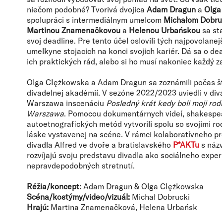
niečom podobné? Tvorivá dvojica
Adam Dragun
a
Olga
spolupráci s intermediálnym umelcom
Michałom Dobr
Martinou Znamenačkovou
a
Helenou Urbańskou
sa sta
svoj deadline. Pre tento účel oslovili tých najpovolane
umelkyne stojacich na konci svojich kariér. Dá sa o dea
ich praktických rád, alebo si ho musí nakoniec každý za
Olga CIężkowska a Adam Dragun sa zoznámili počas š
divadelnej akadémií. V sezóne 2022/2023 uviedli v d
Warszawa inscenáciu
Posledný krát kedy boli moji ro
Warszawa
. Pomocou dokumentárnych videí, shakespe
autoetnografických metód vytvorili spolu so svojimi ro
láske vystavenej na scéne. V rámci kolaboratívneho p
divadla Alfred ve dvoře a bratislavského
P*AKTu
s ná
rozvíjajú svoju predstavu divadla ako sociálneho exper
nepravdepodobných stretnutí.
Réžia/koncept:
Adam Dragun & Olga CIężkowska
Scéna/kostýmy/video/vizuál:
Michał Dobrucki
Hrajú:
Martina Znamenačková, Helena Urbańsk