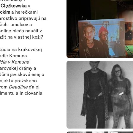
 CIężkowska
v
uckim
a herečkami
rostlivo pripravujú na
jších- umelcov a
dline niečo naučiť z
žiť na vlastnej koži?
túdia na krakovskej
ivadle Komuna
dičia v Komune
arovskej drámy a
dčmi javiskovú esej o
rojektu pražského
zvom
Deadline
ďalej
imentu a iniciovania