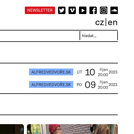
NEWSLETTER
cz
en
10
říjen
ALFREDVEDVOŘE.SK
ÚT
2023
20:00
09
říjen
ALFREDVEDVOŘE.SK
PO
2023
20:00