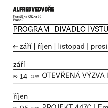
Františka Křížka 36
Praha 7
PROGRAM
DIVADLO
VST
září
|
říjen
|
listopad
|
pros
září
14
PO
23:59
říjen
PROJEKT 4470 | Ema