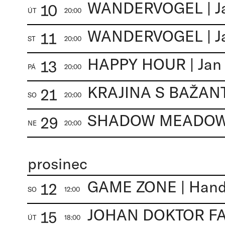
WANDERVOGEL | J
10
ÚT
20:00
WANDERVOGEL | J
11
ST
20:00
HAPPY HOUR | Jan
13
PÁ
20:00
21
SO
20:00
SHADOW MEADOW |
29
NE
20:00
prosinec
GAME ZONE | Handa
12
SO
12:00
15
ÚT
18:00