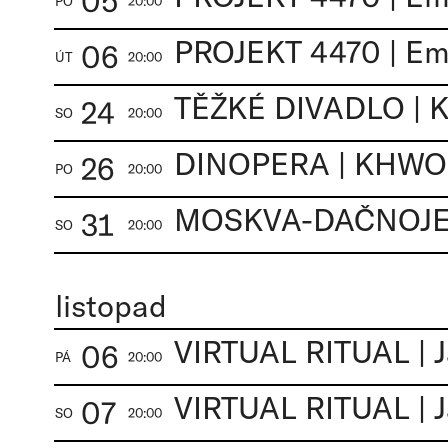
05
PO
20:00
PROJEKT 4470 | Ema
06
ÚT
20:00
TĚŽKÉ DIVADLO |
24
SO
20:00
DINOPERA | KHW
26
PO
20:00
MOSKVA-DAČNOJE |
31
SO
20:00
listopad
VIRTUAL RITUAL | 
06
PÁ
20:00
VIRTUAL RITUAL | 
07
SO
20:00