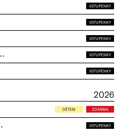
VSTUPENKY
VSTUPENKY
VSTUPENKY
M, ZAJÍCEM A SRNKOU | Jan Mocek
VSTUPENKY
VSTUPENKY
2026
DĚTEM
ZDARMA
research & development
VSTUPENKY