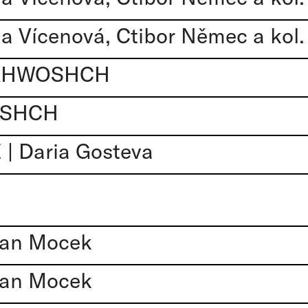
 Vícenová, Ctibor Němec a kol.
 KHWOSHCH
OSHCH
 Daria Gosteva
Jan Mocek
Jan Mocek