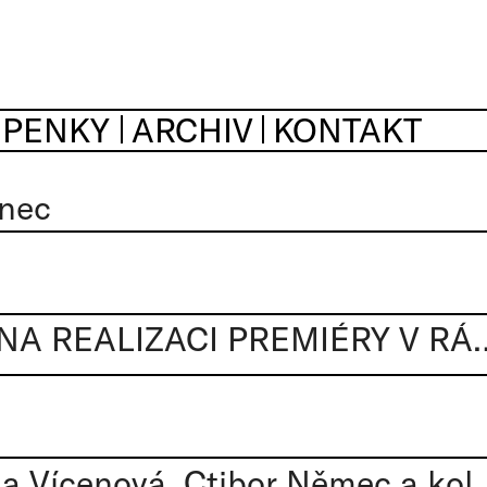
UPENKY
ARCHIV
KONTAKT
inec
OTEVŘENÁ VÝZVA NA REALIZACI PREMIÉ
 Vícenová, Ctibor Němec a kol.