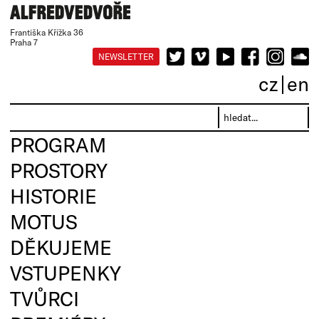
Františka Křížka 36
Praha 7
NEWSLETTER
cz
en
PROGRAM
PROSTORY
HISTORIE
MOTUS
DĚKUJEME
VSTUPENKY
TVŮRCI